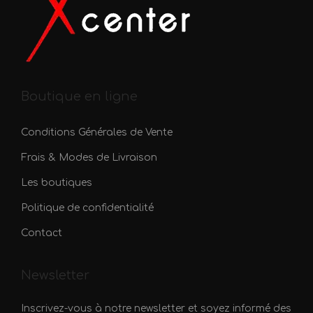
p
p
l
l
u
u
s
s
i
i
Boutique en ligne
e
e
u
u
Conditions Générales de Vente
r
r
Frais & Modes de Livraison
s
s
v
v
Les boutiques
a
a
Politique de confidentialité
r
r
Contact
i
i
a
a
Newsletter
t
t
i
i
Inscrivez-vous à notre newsletter et soyez informé des