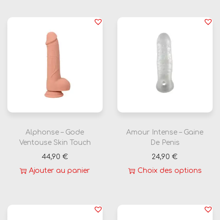
Alphonse – Gode
Amour Intense – Gaine
Ventouse Skin Touch
De Penis
44,90
€
24,90
€
Ajouter au panier
Choix des options
C
e
p