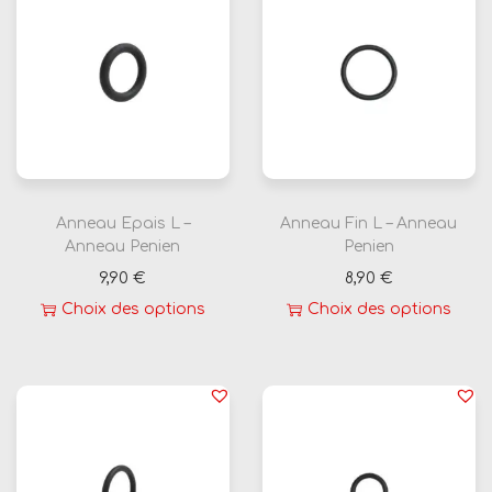
r
o
d
u
i
t
a
Anneau Epais L –
Anneau Fin L – Anneau
p
Anneau Penien
Penien
l
9,90
€
8,90
€
u
Choix des options
Choix des options
s
C
C
i
e
e
e
p
p
u
r
r
r
o
o
s