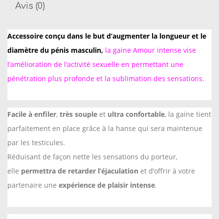
Avis (0)
é
d
Accessoire conçu dans le but d’augmenter la longueur et le
e
diamètre du pénis masculin,
la gaine Amour intense vise
A
l’amélioration de l’activité sexuelle en permettant une
m
o
pénétration plus profonde et la sublimation des sensations.
u
r
Facile à enfiler
,
très souple
et
ultra confortable
, la gaine tient
I
parfaitement en place grâce à la hanse qui sera maintenue
n
par les testicules.
t
Réduisant de façon nette les sensations du porteur,
e
elle
permettra de retarder l’éjaculation
et d’offrir à votre
n
partenaire une
expérience de plaisir intense
.
s
e
-