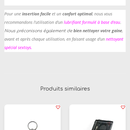
G
Pour une
insertion facile
et un
confort optimal
, nous vous
a
i
recommandons l’utilisation d’un
lubrifiant formulé à base d’eau
.
n
bien nettoyer votre gaine
,
Nous préconisons également de
e
avant et après chaque utilisation, en faisant usage d’un
nettoyant
D
spécial sextoys
.
e
P
e
n
i
Produits similaires
s