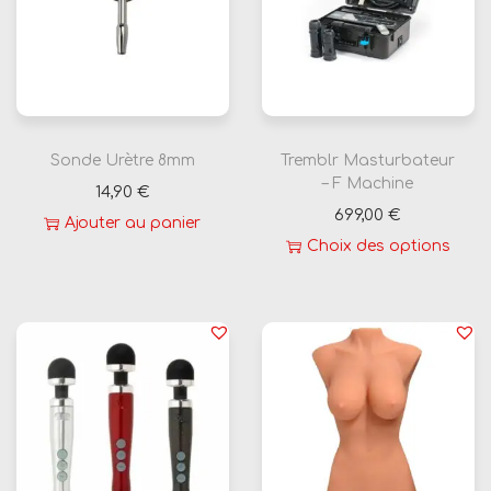
Sonde Urètre 8mm
Tremblr Masturbateur
– F Machine
14,90
€
699,00
€
Ajouter au panier
Choix des options
C
e
p
r
o
d
u
i