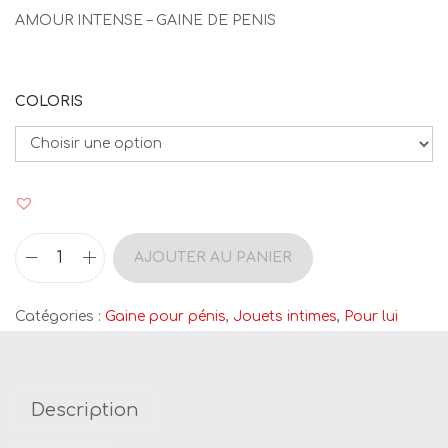
AMOUR INTENSE – GAINE DE PENIS
COLORIS
AJOUTER AU PANIER
q
u
Catégories :
Gaine pour pénis
,
Jouets intimes
,
Pour lui
a
n
t
Description
i
t