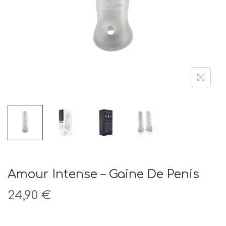
t
i
o
n
Amour Intense – Gaine De Penis
24,90
€