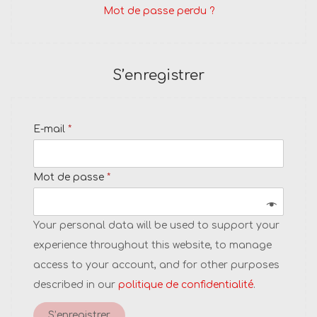
Mot de passe perdu ?
t
r
t
o
e
i
i
o
S’enregistrer
r
n
e
O
E-mail
*
b
l
O
Mot de passe
*
i
b
g
l
Your personal data will be used to support your
a
i
experience throughout this website, to manage
t
g
access to your account, and for other purposes
o
a
described in our
politique de confidentialité
.
i
t
r
S’enregistrer
o