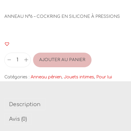
ANNEAU N°6 – COCKRING EN SILICONE À PRESSIONS
AJOUTER AU PANIER
q
u
Catégories :
Anneau pénien
,
Jouets intimes
,
Pour lui
a
n
t
Description
i
t
Avis (0)
é
d