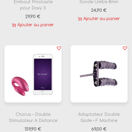
Embout Prostaste
Sonde Uretre 8mm
e
pour Doxy 3
24,90
€
s
29,90
€
Ajouter au panier
s
Ajouter au panier
i
o
n
s
Chorus – Double
Adaptateur Double
Stimulateur A Distance
Gode – F Machine
159,90
€
69,00
€