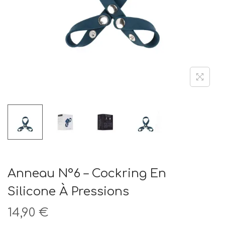
t
i
o
n
Anneau N°6 – Cockring En
Silicone À Pressions
14,90
€