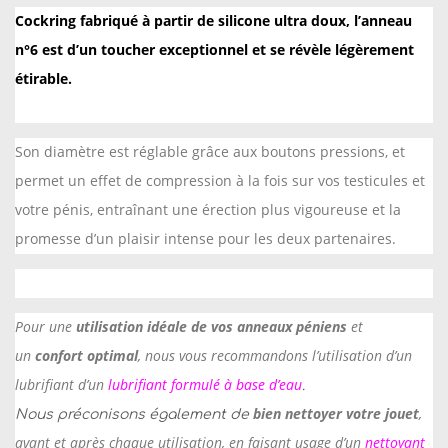
Cockring fabriqué à partir de silicone ultra doux, l’anneau
e
n°6 est d’un toucher exceptionnel et se révèle légèrement
A
étirable.
n
n
e
Son diamètre est réglable grâce aux boutons pressions, et
a
permet un effet de compression à la fois sur vos testicules et
u
votre pénis, entraînant une érection plus vigoureuse et la
N
promesse d’un plaisir intense pour les deux partenaires.
°
6
-
Pour une
utilisation idéale de vos anneaux péniens
et
C
un
confort optimal
, nous vous recommandons l’utilisation d’un
o
lubrifiant d’un
lubrifiant formulé à base d’eau
c
.
bien nettoyer votre jouet
,
k
Nous préconisons également de
avant et après chaque utilisation, en faisant usage d’un
nettoyant
r