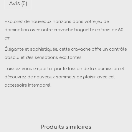
Avis (0)
é
d
Explorez de nouveaux horizons dans votre jeu de
e
domination avec notre cravache baguette en bois de 60
C
cm.
r
a
Élégante et sophistiquée, cette cravache offre un contrôle
v
absolu et des sensations exaltantes.
a
Laissez-vous emporter par le frisson de la soumission et
c
découvrez de nouveaux sommets de plaisir avec cet
h
accessoire intemporel…
e
B
a
g
u
Produits similaires
e