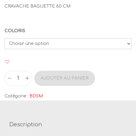
CRAVACHE BAGUETTE 60 CM
COLORIS
AJOUTER AU PANIER
q
u
Catégorie :
BDSM
a
n
t
Description
i
t