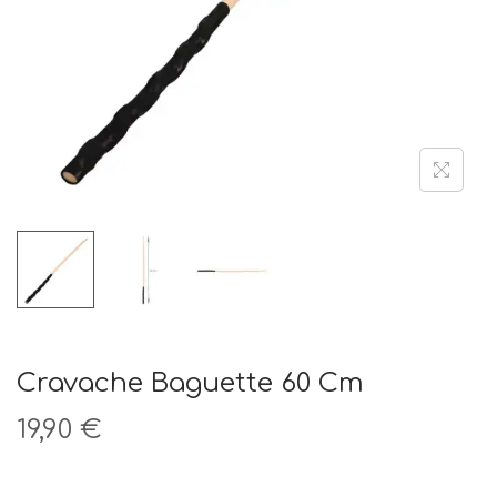
t
i
o
n
Cravache Baguette 60 Cm
19,90
€