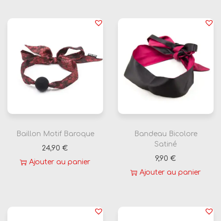
t
t
e
6
0
C
m
Baillon Motif Baroque
Bandeau Bicolore
Satiné
24,90
€
9,90
€
Ajouter au panier
Ajouter au panier