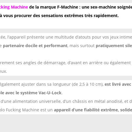
cking Machine
de la marque F-Machine : une sex-machine soignée
F
 à vous procurer des sensations extrêmes très rapidement.
M
a
c
ée, l’appareil présente une multitude d’atouts pour vos jeux intime
h
e
partenaire docile et performant
, mais surtout
pratiquement sil
i
n
brement ses angles de démarrage, d’avant en arrière ou également 
e
eux.
-
G
 également ajuster dans sa longueur (de 2,5 à 10 cm),
est livré ave
i
le avec le système Vac-U-Lock
.
g
 d’une alimentation universelle, d’un châssis en métal anodisé, et 
o
igolo Fucking Machine est un
appareil d’une fiabilité extrême, solide
l
o