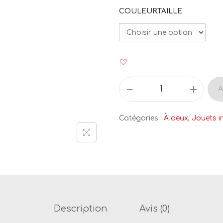
COULEURTAILLE
A
q
u
Catégories :
À deux
,
Jouets i
a
n
t
i
t
é
d
Description
Avis (0)
e