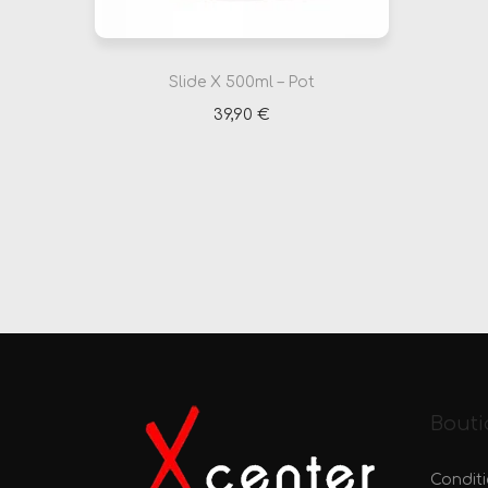
Slide X 500ml – Pot
39,90
€
Ajouter au panier
Bouti
Conditi