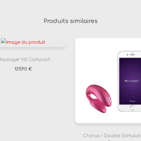
Produits similaires
assager N3 Compact
129,90
€
Choix des options
C
e
p
r
o
d
Chorus – Double Stimulat