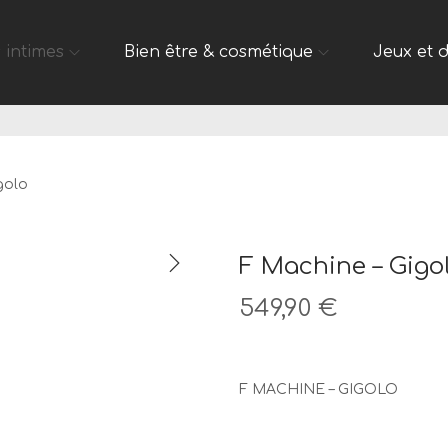
 intimes
Bien être & cosmétique
Jeux et 
golo
F Machine – Gigo
549,90
€
F MACHINE – GIGOLO