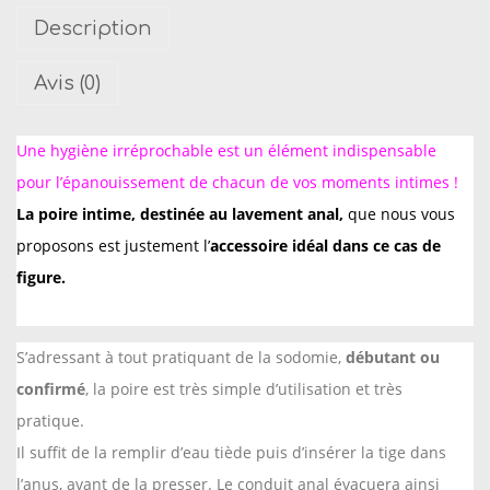
Description
i
t
Avis (0)
é
d
Une hygiène irréprochable est un élément indispensable
e
pour l’épanouissement de chacun de vos moments intimes !
G
La poire intime, destinée au lavement anal,
que nous vous
r
a
proposons est justement l’
accessoire idéal dans ce cas de
n
figure.
d
e
S’adressant à tout pratiquant de la sodomie,
débutant ou
P
confirmé
, la poire est très simple d’utilisation et très
o
pratique.
i
Il suffit de la remplir d’eau tiède puis d’insérer la tige dans
r
l’anus, avant de la presser. Le conduit anal évacuera ainsi
e