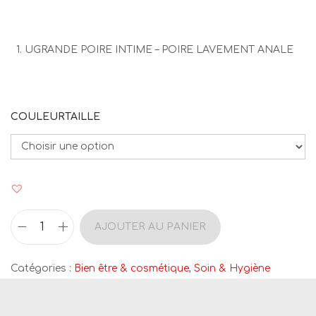
UGRANDE POIRE INTIME – POIRE LAVEMENT ANALE
COULEURTAILLE
AJOUTER AU PANIER
q
u
Catégories :
Bien être & cosmétique
,
Soin & Hygiène
a
n
t