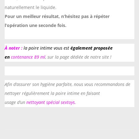
naturellement le liquide.
I
Pour un meilleur résultat, n’hésitez pas à répéter
n
l’opération une seconde fois.
t
i
m
À noter :
la poire intime vous est
également proposée
e
en
contenance 89 ml
, sur la page dédiée de notre site !
-
P
o
Afin d’assurer son hygiène parfaite, nous vous recommandons de
i
nettoyer régulièrement la poire intime en faisant
r
usage d’un
nettoyant spécial sextoys
.
e
L
a
v
e