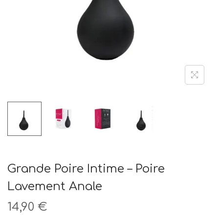
t
i
o
n
Grande Poire Intime – Poire
Lavement Anale
14,90
€