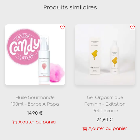
Produits similaires
m
e
n
t
A
n
a
l
e
Huile Gourmande
Gel Orgasmique
100ml – Barbe A Papa
Feminin – Exitation
Petit Beurre
14,90
€
24,90
€
Ajouter au panier
Ajouter au panier