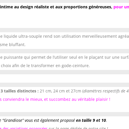
intime au design réaliste et aux proportions généreuses,
pour un
ne liquide ultra-souple rend son utilisation merveilleusement agré
isme bluffant.
e puissante qui permet de l’utiliser seul en le plaçant sur une sur
 choix afin de le transformer en gode-ceinture.
n
3 tailles distinctes :
21 cm, 24 cm et 27cm (
diamètres respectifs de 
us conviendra le mieux, et succombez au véritable plaisir !
e “Grandiose” vous est également proposé
en taille 9 et 10
.
e des variations proposées
sur la page dédiée de notre site !