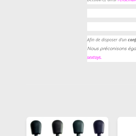
Afin de disposer d’un
con
Nous préconisons ég
sextoys
.