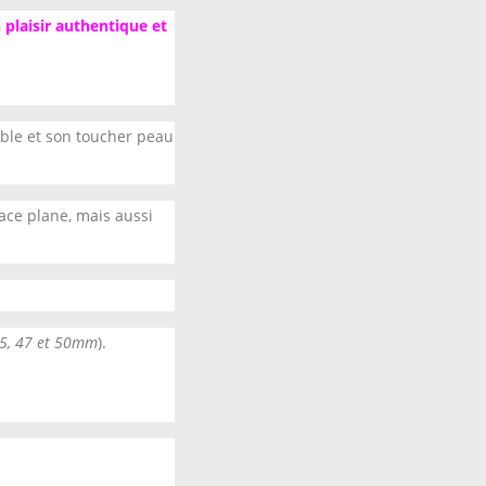
 plaisir authentique et
able et son toucher peau
face plane, mais aussi
45, 47 et 50mm
).