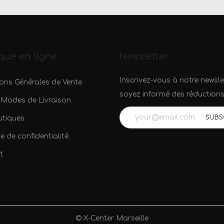
que en ligne
Newsletter
Inscrivez-vous à notre newsle
ons Générales de Vente
soyez informé des réductions
 Modes de Livraison
utiques
ue de confidentialité
t
© X-Center Marseille