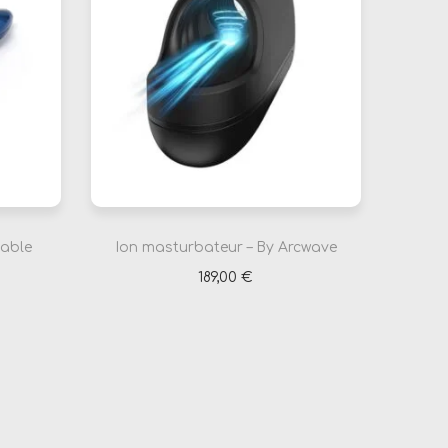
eable
Ion masturbateur – By Arcwave
189,00
€
Ajouter au panier