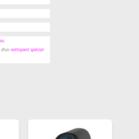
eau
.
e d’un
nettoyant spécial