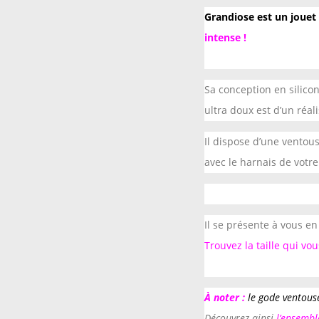
Grandiose est un jouet 
intense !
Sa conception en silico
ultra doux est d’un réal
Il dispose d’une ventous
avec le harnais de votre
Il se présente à vous e
Trouvez la taille qui vo
À noter :
le gode ventous
Découvrez ainsi
l’ensembl