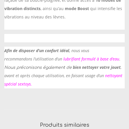
façade de sa boucle-poignée, et donne accès à
10 modes de
s
vibration distincts
, ainsi qu’au
mode Boost
qui intensifie les
s
vibrations au niveau des lèvres.
e
u
r
A
Afin de disposer d’un confort idéal,
nous vous
P
recommandons l’utilisation d’un
lubrifiant formulé à base d’eau
.
i
bien nettoyer votre jouet
,
Nous préconisons également de
l
avant et après chaque utilisation, en faisant usage d’un
nettoyant
e
spécial sextoys
.
s
Produits similaires