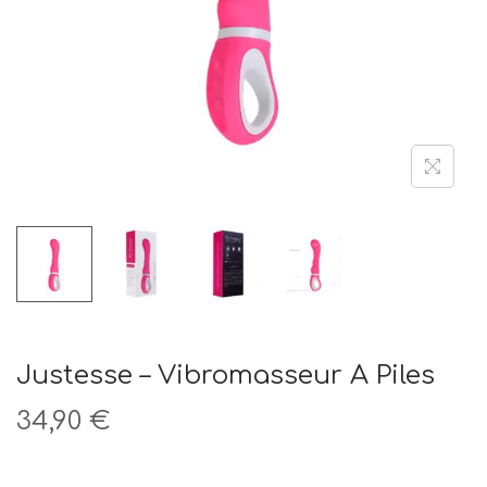
t
i
o
n
Justesse – Vibromasseur A Piles
34,90
€