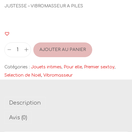
JUSTESSE – VIBROMASSEUR A PILES
AJOUTER AU PANIER
q
u
Catégories :
Jouets intimes
,
Pour elle
,
Premier sextoy
,
a
Selection de Noël
,
Vibromasseur
n
t
i
Description
t
é
Avis (0)
d
e