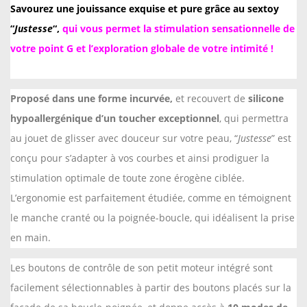
Savourez une jouissance exquise et pure grâce au sextoy
J
“
Justesse
“,
qui vous permet la stimulation sensationnelle de
u
votre point G et l’exploration globale de votre intimité !
s
t
e
Proposé dans une forme incurvée,
et recouvert de
silicone
s
hypoallergénique d’un toucher exceptionnel
, qui permettra
s
au jouet de glisser avec douceur sur votre peau, “
Justesse
” est
e
conçu pour s’adapter à vos courbes et ainsi prodiguer la
-
stimulation optimale de toute zone érogène ciblée.
V
L’ergonomie est parfaitement étudiée, comme en témoignent
i
le manche cranté ou la poignée-boucle, qui idéalisent la prise
b
en main.
r
o
Les boutons de contrôle de son petit moteur intégré sont
m
facilement sélectionnables à partir des boutons placés sur la
a