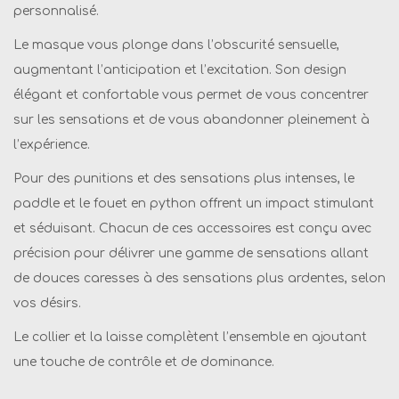
personnalisé.
o
n
Le masque vous plonge dans l’obscurité sensuelle,
-
augmentant l’anticipation et l’excitation. Son design
7
élégant et confortable vous permet de vous concentrer
a
sur les sensations et de vous abandonner pleinement à
c
l’expérience.
c
Pour des punitions et des sensations plus intenses, le
e
paddle et le fouet en python offrent un impact stimulant
s
et séduisant. Chacun de ces accessoires est conçu avec
s
précision pour délivrer une gamme de sensations allant
o
de douces caresses à des sensations plus ardentes, selon
i
vos désirs.
r
Le collier et la laisse complètent l’ensemble en ajoutant
e
une touche de contrôle et de dominance.
s