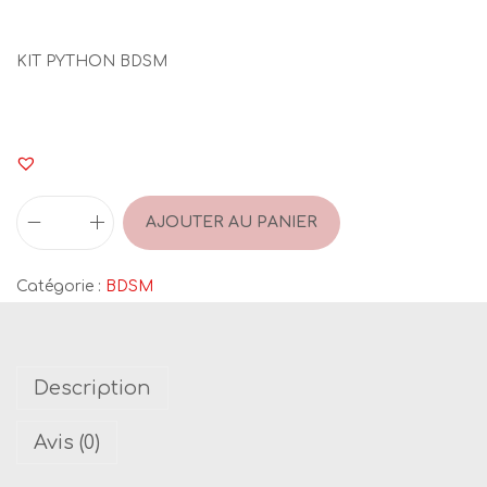
KIT PYTHON BDSM
AJOUTER AU PANIER
q
u
Catégorie :
BDSM
a
n
t
Description
i
t
Avis (0)
é
d