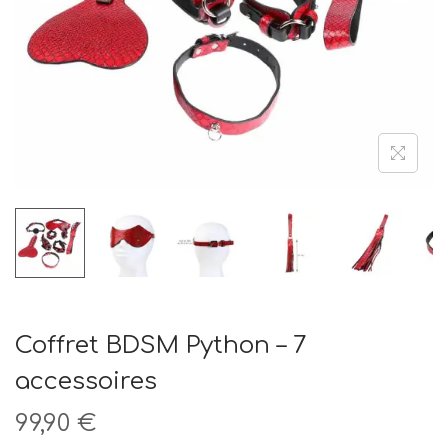
t
i
o
n
Coffret BDSM Python – 7
accessoires
99,90
€