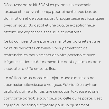
Découvrez notre kit BDSM en python, un ensemble
e
luxueux et captivant conçu pour pimenter vos jeux de
C
domination et de soumission. Chaque pièce est fabriquée
o
avec un souci du détail et une qualité exceptionnelle,
f
offrant une expérience sensuelle et exaltante.
f
r
Ce kit comprend une paire de menottes poignets et une
e
paire de menottes chevilles, vous permettant de
t
restreindre les mouvements de votre partenaire avec
B
élégance et fermeté. Les menottes sont ajustables pour
D
s’adapter à différentes tailles.
S
Le bâillon inclus dans le kit ajoute une dimension de
M
soumission silencieuse à vos jeux. Fabriqué en python
P
artificiel, il offre à la fois une sensation luxueuse et une
y
contrainte agréable pour celui ou celle qui le porte. Il est
t
équipé d’une sangle réglable pour un ajustement
h