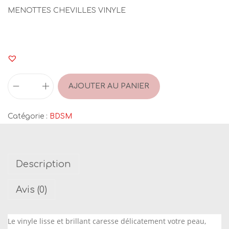
MENOTTES CHEVILLES VINYLE
AJOUTER AU PANIER
q
u
Catégorie :
BDSM
a
n
t
Description
i
t
Avis (0)
é
d
Le vinyle lisse et brillant caresse délicatement votre peau,
e