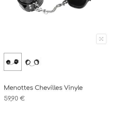
t
i
o
n
Menottes Chevilles Vinyle
59,90
€