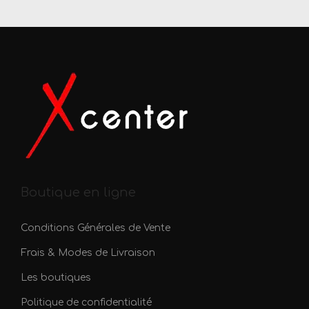
v
a
r
i
a
t
i
o
n
s
Boutique en ligne
.
L
Conditions Générales de Vente
e
Frais & Modes de Livraison
s
Les boutiques
o
p
Politique de confidentialité