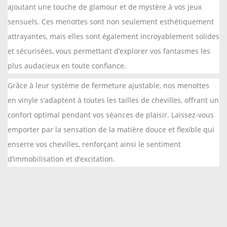
ajoutant une touche de glamour et de mystère à vos jeux
M
sensuels. Ces menottes sont non seulement esthétiquement
e
n
attrayantes, mais elles sont également incroyablement solides
o
et sécurisées, vous permettant d’explorer vos fantasmes les
t
plus audacieux en toute confiance.
t
Grâce à leur système de fermeture ajustable, nos menottes
e
en vinyle s’adaptent à toutes les tailles de chevilles, offrant un
s
confort optimal pendant vos séances de plaisir. Laissez-vous
C
emporter par la sensation de la matière douce et flexible qui
h
enserre vos chevilles, renforçant ainsi le sentiment
e
d’immobilisation et d’excitation.
v
i
l
l
e