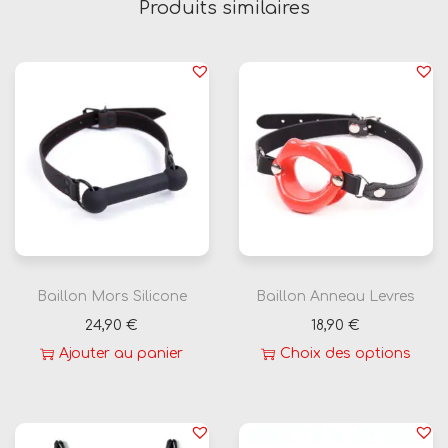
Produits similaires
s
V
i
n
y
l
e
Baillon Mors Silicone
Baillon Anneau Levres
24,90
€
18,90
€
Ajouter au panier
Choix des options
C
e
p