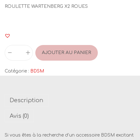
ROULETTE WARTENBERG X2 ROUES
AJOUTER AU PANIER
q
u
Catégorie :
BDSM
a
n
t
Description
i
t
Avis (0)
é
d
Si vous êtes à la recherche d’un accessoire BDSM excitant
e