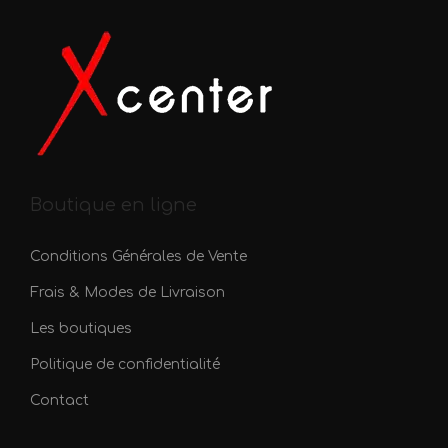
i
a
t
i
o
n
s
Boutique en ligne
.
L
Conditions Générales de Vente
e
Frais & Modes de Livraison
s
Les boutiques
o
p
Politique de confidentialité
t
Contact
i
o