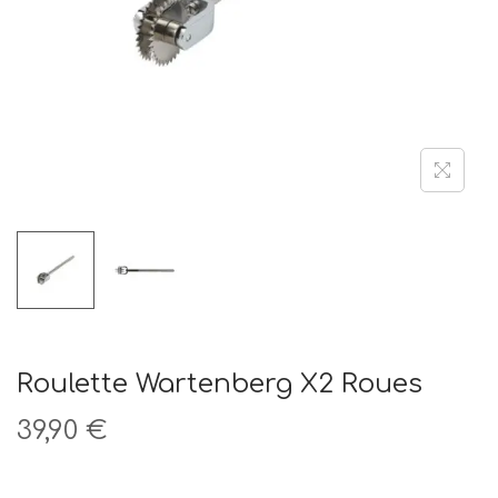
t
i
o
n
Roulette Wartenberg X2 Roues
39,90
€