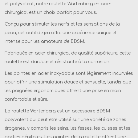
et polyvalent, notre roulette Wartenberg en acier
R
chirurgical est un choix parfait pour vous.
o
u
Conçu pour stimuler les nerfs et les sensations de la
l
peau, cet outil de jeu offre une expérience unique et
e
intense pour les amateurs de BDSM.
t
Fabriquée en acier chirurgical de qualité supérieure, cette
t
roulette est durable et résistante à la corrosion.
e
W
Les pointes en acier inoxydable sont légèrement incurvées
a
pour offrir une stimulation douce et sensuelle, tandis que
r
les poignées ergonomiques offrent une prise en main
t
confortable et sûre.
e
La roulette Wartenberg est un accessoire BDSM
n
polyvalent qui peut être utilisé sur une variété de zones
b
érogènes, y compris les seins, les fesses, les cuisses et les
e
parties génitales. Les pointes de la roulette offrent une