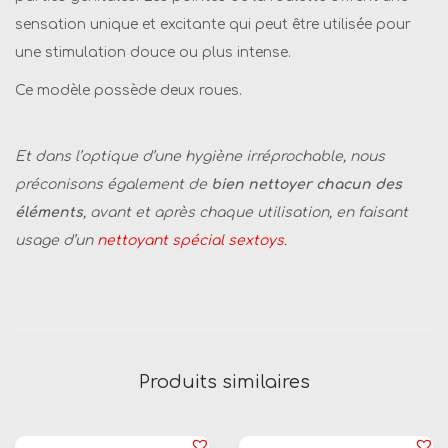
r
sensation unique et excitante qui peut être utilisée pour
g
une stimulation douce ou plus intense.
X
Ce modèle possède deux roues.
2
R
o
Et dans l’optique d’une hygiène irréprochable, nous
u
préconisons également de
bien nettoyer chacun des
e
éléments
, avant et après chaque utilisation, en faisant
s
usage d’un
nettoyant spécial sextoys
.
Produits similaires