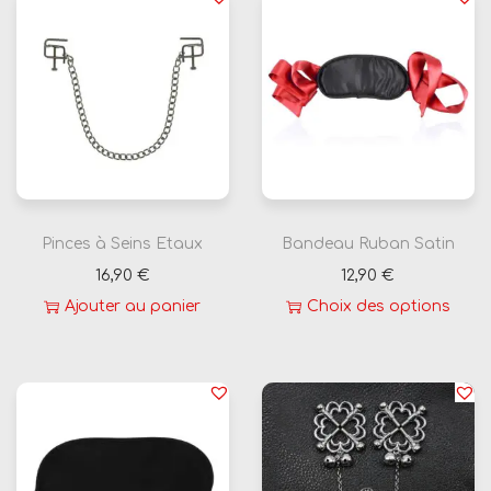
Pinces à Seins Etaux
Bandeau Ruban Satin
16,90
€
12,90
€
Ajouter au panier
Choix des options
C
e
p
r
o
d