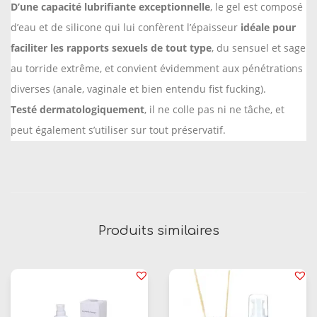
d
D’une capacité lubrifiante exceptionnelle
, le gel est composé
e
d’eau et de silicone qui lui confèrent l’épaisseur
idéale pour
X
faciliter les rapports sexuels de tout type
, du sensuel et sage
5
au torride extrême, et convient évidemment aux pénétrations
0
diverses (anale, vaginale et bien entendu fist fucking).
0
Testé dermatologiquement
, il ne colle pas ni ne tâche, et
m
peut également s’utiliser sur tout préservatif.
l
-
P
o
t
Produits similaires