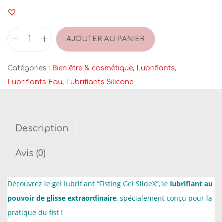
AJOUTER AU PANIER
q
u
Catégories :
Bien être & cosmétique
,
Lubrifiants
,
a
Lubrifiants Eau
,
Lubrifiants Silicone
n
t
i
Description
t
é
Avis (0)
d
e
Découvrez le gel lubrifiant “Fisting Gel SlideX”, le
lubrifiant au
S
pouvoir de glisse extraordinaire
, spécialement conçu pour la
l
pratique du fist !
i