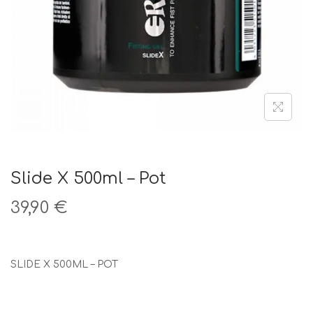
t
i
o
n
Slide X 500ml – Pot
39,90
€
SLIDE X 500ML – POT