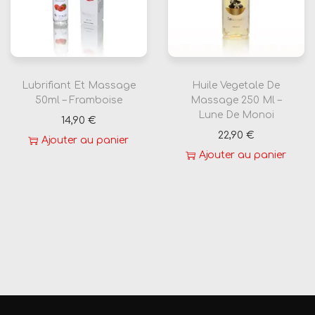
Lubrifiant Et Massage
Huile Vegetale De
50ml – Framboise
Massage 250 Ml –
Lune De Monoi
14,90
€
22,90
€
Ajouter au panier
Ajouter au panier