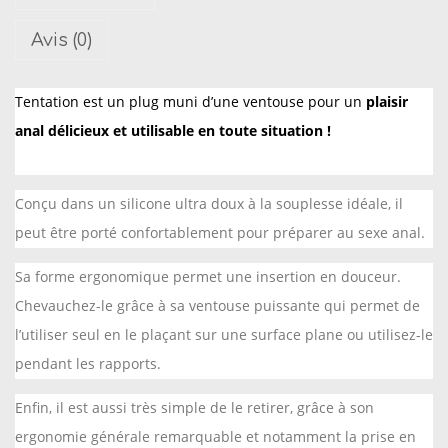
é
Avis (0)
d
e
Tentation est un plug muni d’une ventouse pour un
plaisir
T
anal délicieux et utilisable en toute situation !
e
n
t
Conçu dans un silicone ultra doux à la souplesse idéale, il
a
peut être porté confortablement pour préparer au sexe anal.
t
i
Sa forme ergonomique permet une insertion en douceur.
o
Chevauchez-le grâce à sa ventouse puissante qui permet de
n
l’utiliser seul en le plaçant sur une surface plane ou utilisez-le
L
pendant les rapports.
-
Enfin, il est aussi très simple de le retirer, grâce à son
P
ergonomie générale remarquable et notamment la prise en
l