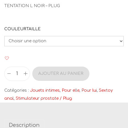
TENTATION L NOIR – PLUG
COULEURTAILLE
AJOUTER AU PANIER
q
u
Catégories :
Jouets intimes
,
Pour elle
,
Pour lui
,
Sextoy
a
anal
,
Stimulateur prostate / Plug
n
t
i
Description
t