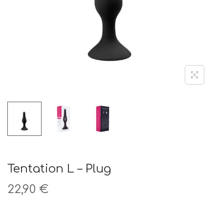
t
i
o
n
Tentation L – Plug
22,90
€