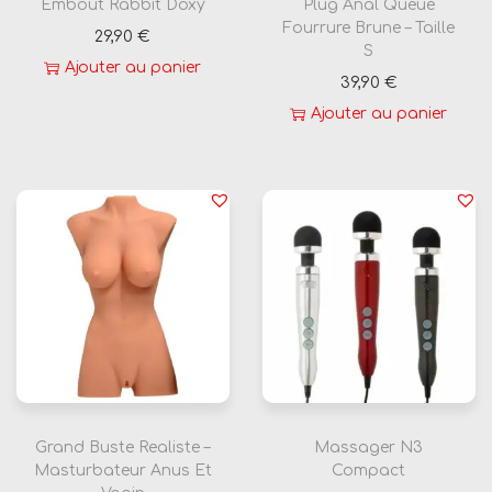
Embout Rabbit Doxy
Plug Anal Queue
Fourrure Brune – Taille
29,90
€
S
Ajouter au panier
39,90
€
Ajouter au panier
Grand Buste Realiste –
Massager N3
Masturbateur Anus Et
Compact