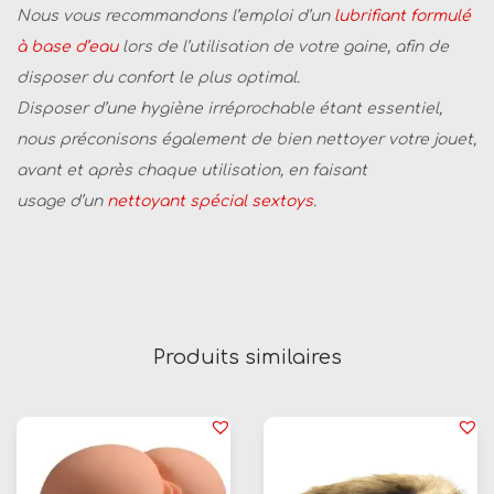
t
Nous vous recommandons l’emploi d’un
lubrifiant formulé
e
à base d’eau
lors de l’utilisation de votre gaine, afin de
u
disposer du confort le plus optimal.
r
Disposer d’une hygiène irréprochable étant essentiel,
M
nous préconisons également de bien nettoyer votre jouet,
a
avant et après chaque utilisation, en faisant
n
usage d’un
nettoyant spécial sextoys
.
e
t
t
e
Produits similaires