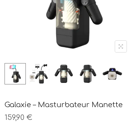
t
i
o
n
Galaxie – Masturbateur Manette
159,90
€