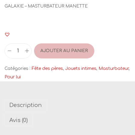
GALAXIE – MASTURBATEUR MANETTE
AJOUTER AU PANIER
q
u
Catégories :
Fête des pères
,
Jouets intimes
,
Masturbateur
,
a
Pour lui
n
t
i
Description
t
é
Avis (0)
d
e