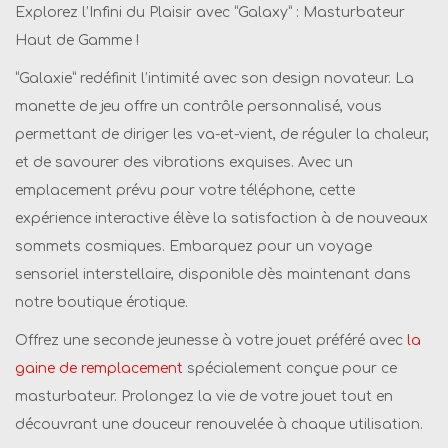
Explorez l’Infini du Plaisir avec “Galaxy” : Masturbateur
G
Haut de Gamme !
a
l
“Galaxie” redéfinit l’intimité avec son design novateur. La
a
manette de jeu offre un contrôle personnalisé, vous
x
permettant de diriger les va-et-vient, de réguler la chaleur,
i
et de savourer des vibrations exquises. Avec un
e
emplacement prévu pour votre téléphone, cette
-
expérience interactive élève la satisfaction à de nouveaux
M
sommets cosmiques. Embarquez pour un voyage
a
sensoriel interstellaire, disponible dès maintenant dans
s
notre boutique érotique.
t
Offrez une seconde jeunesse à votre jouet préféré avec
la
u
gaine de remplacement
spécialement conçue pour ce
r
masturbateur. Prolongez la vie de votre jouet tout en
b
découvrant une douceur renouvelée à chaque utilisation.
a