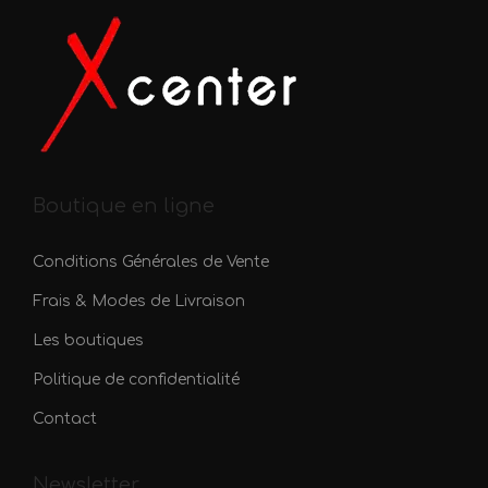
t
a
p
l
u
s
i
Boutique en ligne
e
u
Conditions Générales de Vente
r
Frais & Modes de Livraison
s
v
Les boutiques
a
Politique de confidentialité
r
Contact
i
a
Newsletter